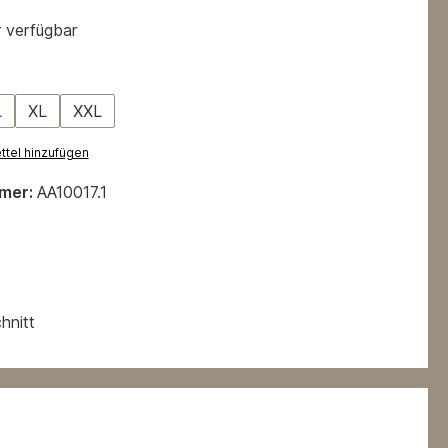
 verfügbar
hlen
L
XL
XXL
n ist zurzeit nicht verfügbar.)
tel hinzufügen
mer:
AA10017.1
hnitt