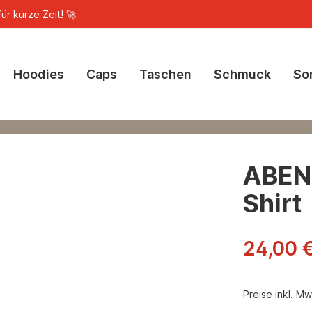
ür kurze Zeit! 🚀
Hoodies
Caps
Taschen
Schmuck
So
ABEN
Shirt
24,00 
Preise inkl. M