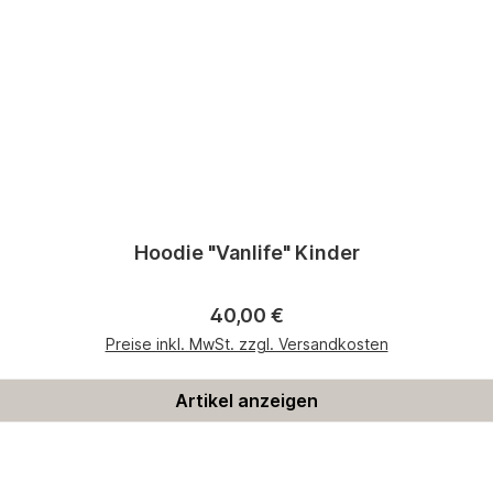
Hoodie "Vanlife" Kinder
Regulärer Preis:
40,00 €
Preise inkl. MwSt. zzgl. Versandkosten
Artikel anzeigen