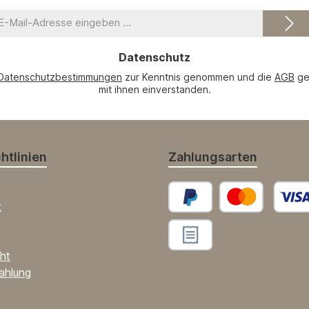
-
il-
dresse
Datenschutz
Datenschutzbestimmungen
zur Kenntnis genommen und die
AGB
ge
mit ihnen einverstanden.
htlinien
Zahlungsarten
z
PayPal
Benutzerdefinierte
ht
Benutzerdefiniertes Bild 2
ahlung