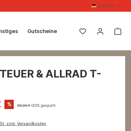
Deutsch
nstiges
Gutscheine
SALE %
TEUER & ALLRAD T-
€
%
30,00 €
(20% gespart)
wSt. zzgl. Versandkosten