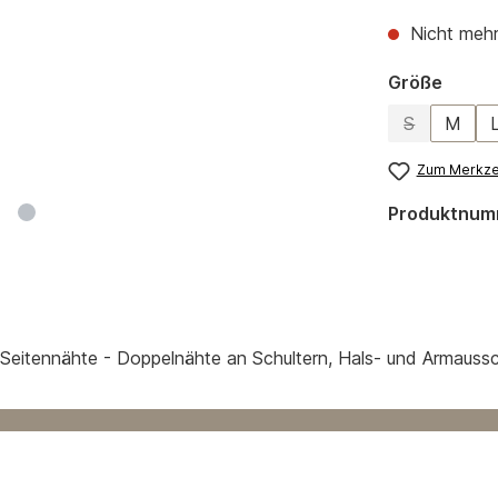
Nicht mehr
auswä
Größe
S
M
(Diese Optio
Zum Merkzet
Produktnum
 Seitennähte - Doppelnähte an Schultern, Hals- und Armaussc