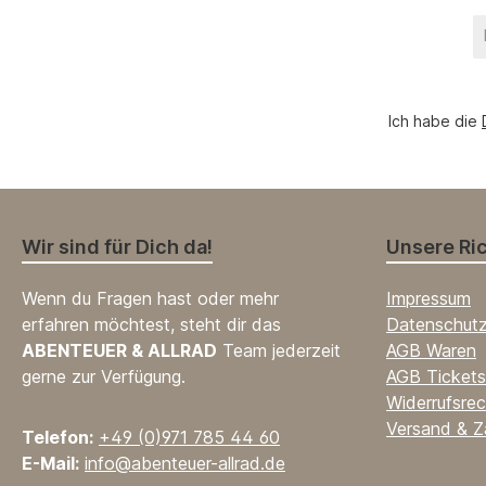
E
Ma
A
*
Ich habe die
Wir sind für Dich da!
Unsere Ric
Wenn du Fragen hast oder mehr
Impressum
erfahren möchtest, steht dir das
Datenschut
ABENTEUER & ALLRAD
Team jederzeit
AGB Waren
gerne zur Verfügung.
AGB Tickets
Widerrufsrec
Versand & Z
Telefon:
+49 (0)971 785 44 60
E-Mail:
info@abenteuer-allrad.de