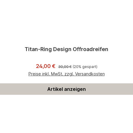
Titan-Ring Design Offroadreifen
Regulärer Preis:
Verkaufspreis:
24,00 €
30,00 €
(20% gespart)
Preise inkl. MwSt. zzgl. Versandkosten
Artikel anzeigen