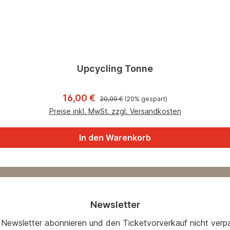
Upcycling Tonne
Regulärer Preis:
Verkaufspreis:
16,00 €
20,00 €
(20% gespart)
Preise inkl. MwSt. zzgl. Versandkosten
In den Warenkorb
Newsletter
 Newsletter abonnieren und den Ticketvorverkauf nicht verp