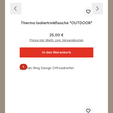
Thermo Isoliertrinkflasche "OUTDOOR"
Regulärer Preis:
25,00 €
Preise inkl. MwSt. zzgl. Versandkosten
In den Warenkorb
Rabatt
%