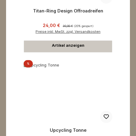
Titan-Ring Design Offroadreifen
Verkaufspreis:
Regulärer Preis:
24,00 €
30,00 €
(20% gespart)
Preise inkl. MwSt. zzgl. Versandkosten
Artikel anzeigen
Rabatt
%
Upcycling Tonne