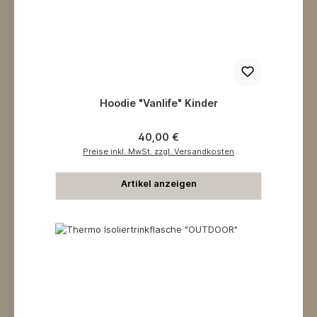
Hoodie "Vanlife" Kinder
Regulärer Preis:
40,00 €
Preise inkl. MwSt. zzgl. Versandkosten
Artikel anzeigen