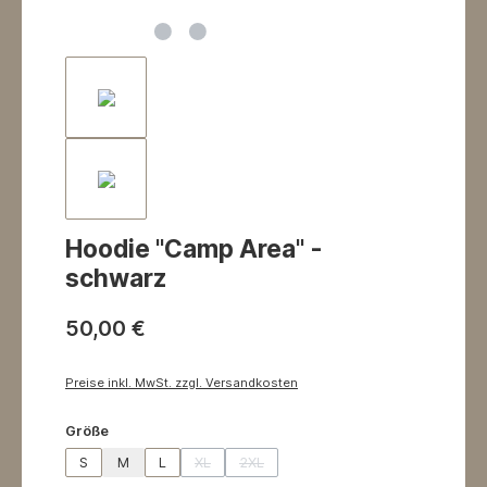
Hoodie "Camp Area" -
schwarz
50,00 €
Preise inkl. MwSt. zzgl. Versandkosten
auswählen
Größe
S
M
L
XL
2XL
(Diese Option ist zurzeit nicht verfügbar.)
(Diese Option ist zurzeit nicht verfügbar