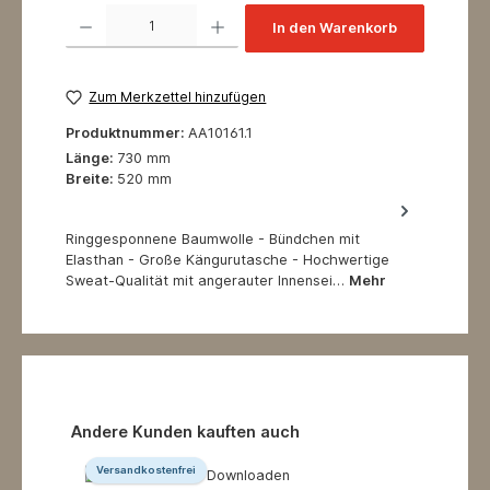
Produkt Anzahl: Gib den gewünschten Wert ein oder benutze die Schaltflächen um 
In den Warenkorb
Zum Merkzettel hinzufügen
Produktnummer:
AA10161.1
Länge:
730 mm
Breite:
520 mm
Ringgesponnene Baumwolle - Bündchen mit
Elasthan - Große Kängurutasche - Hochwertige
Sweat-Qualität mit angerauter Innensei…
Mehr
Produktgalerie überspringen
Andere Kunden kauften auch
Versandkostenfrei