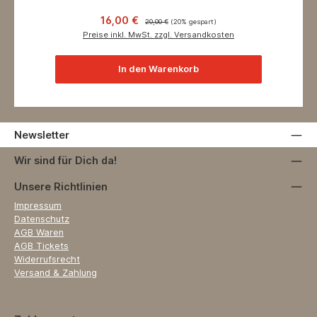
Verkaufspreis:
Regulärer Preis:
16,00 €
20,00 €
(20% gespart)
Preise inkl. MwSt. zzgl. Versandkosten
In den Warenkorb
Newsletter
Wir sind für Dich da!
Unsere Richtlinien
Impressum
Datenschutz
AGB Waren
AGB Tickets
Widerrufsrecht
Versand & Zahlung