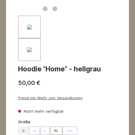
Hoodie "Home" - hellgrau
50,00 €
Preise inkl. MwSt. zzgl. Versandkosten
Nicht mehr verfügbar
auswählen
Größe
S
M
L
XL
2XL
(Diese Option ist zurzeit nicht verfügbar.)
(Diese Option ist zurzeit nicht verfügbar.)
(Diese Option ist zurzeit nicht verfügbar.)
(Diese Option ist zurzeit nicht verfügbar