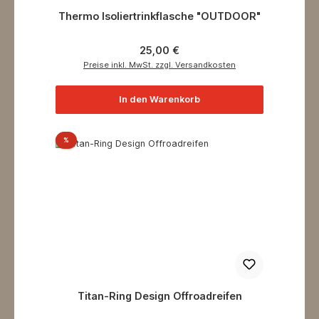
Thermo Isoliertrinkflasche "OUTDOOR"
Regulärer Preis:
25,00 €
Preise inkl. MwSt. zzgl. Versandkosten
In den Warenkorb
Rabatt
%
Titan-Ring Design Offroadreifen