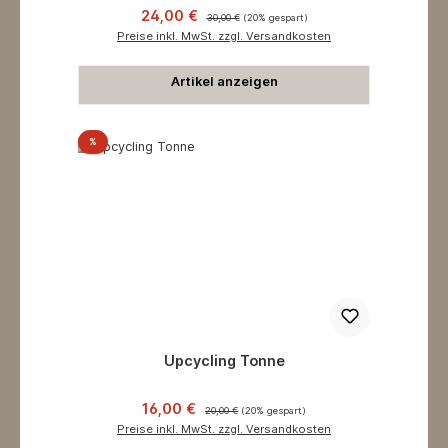
Verkaufspreis:
Regulärer Preis:
24,00 €
30,00 €
(20% gespart)
Preise inkl. MwSt. zzgl. Versandkosten
Artikel anzeigen
Rabatt
%
Upcycling Tonne
Verkaufspreis:
Regulärer Preis:
16,00 €
20,00 €
(20% gespart)
Preise inkl. MwSt. zzgl. Versandkosten