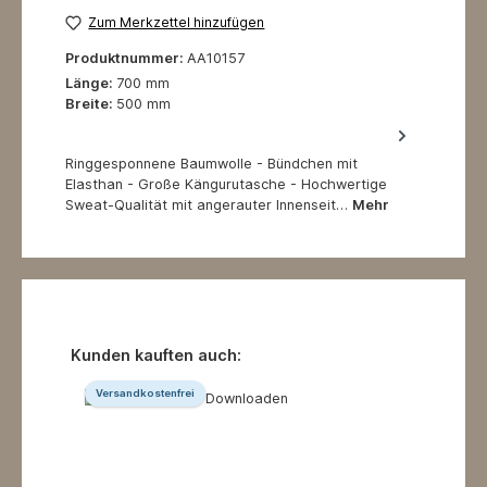
Zum Merkzettel hinzufügen
Produktnummer:
AA10157
Länge:
700 mm
Breite:
500 mm
Ringgesponnene Baumwolle - Bündchen mit
Elasthan - Große Kängurutasche - Hochwertige
Sweat-Qualität mit angerauter Innenseit…
Mehr
Produktgalerie überspringen
Kunden kauften auch:
Versandkostenfrei