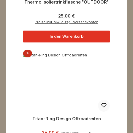
Thermo Isoliertrinkflasche "OUTDOOR"
Regulärer Preis:
25,00 €
Preise inkl. MwSt. zzgl. Versandkosten
In den Warenkorb
Rabatt
%
Titan-Ring Design Offroadreifen
Verkaufspreis:
Regulärer Preis:
24,00 €