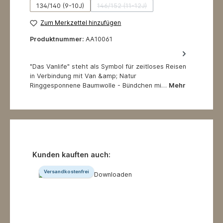
134/140 (9-10J)
146/152 (11-12J)
(Diese Option ist zurzeit nicht verfüg
Zum Merkzettel hinzufügen
Produktnummer:
AA10061
"Das Vanlife" steht als Symbol für zeitloses Reisen
in Verbindung mit Van &amp; Natur
Ringgesponnene Baumwolle - Bündchen mi…
Mehr
Produktgalerie überspringen
Kunden kauften auch:
Versandkostenfrei