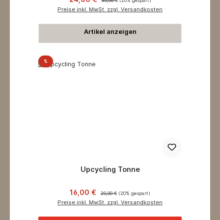
30,00 €
(20% gespart)
Preise inkl. MwSt. zzgl. Versandkosten
Artikel anzeigen
Rabatt
%
Upcycling Tonne
Verkaufspreis:
Regulärer Preis:
16,00 €
20,00 €
(20% gespart)
Preise inkl. MwSt. zzgl. Versandkosten