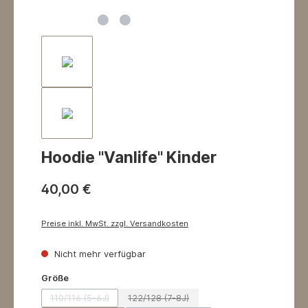
Hoodie "Vanlife" Kinder
40,00 €
Preise inkl. MwSt. zzgl. Versandkosten
Nicht mehr verfügbar
auswählen
Größe
110/116 (5-6J)
122/128 (7-8J)
(Diese Option ist zurzeit nicht verfügbar.)
(Diese Option ist zurzeit nicht verfügbar