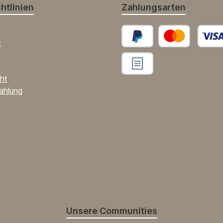
htlinien
Zahlungsarten
z
PayPal
Benutzerdefinierte
ht
Benutzerdefiniertes Bild 2
ahlung
Unsere Communities