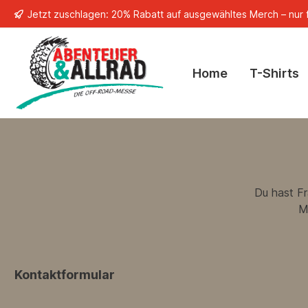
Jetzt zuschlagen: 20% Rabatt auf ausgewähltes Merch – nur f
springen
Zur Hauptnavigation springen
Home
T-Shirts
Du hast Fr
M
Kontaktformular