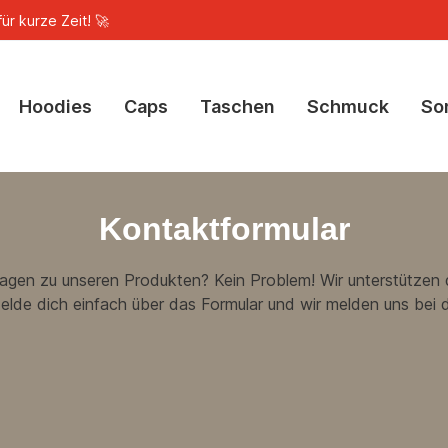
ür kurze Zeit! 🚀
Hoodies
Caps
Taschen
Schmuck
So
Kontaktformular
agen zu unseren Produkten? Kein Problem! Wir unterstützen 
elde dich einfach über das Formular und wir melden uns bei di