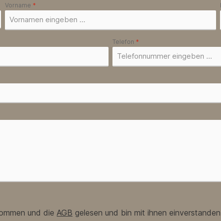
Vorname
*
Telefon
*
nommen und die
AGB
gelesen und bin mit ihnen einverstanden