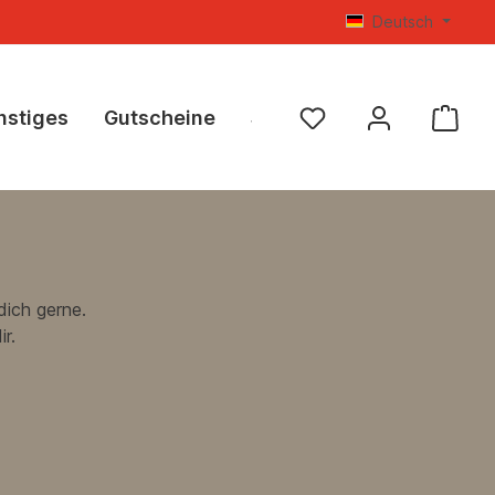
Deutsch
nstiges
Gutscheine
SALE %
dich gerne.
r.