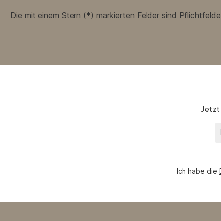
Die mit einem Stern (*) markierten Felder sind Pflichtfelder
Jetzt
E
Ma
A
*
Ich habe die