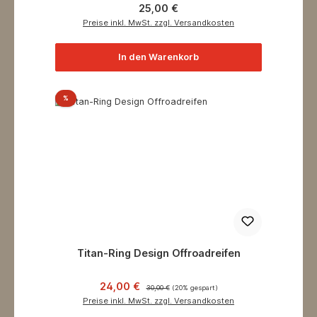
Regulärer Preis:
25,00 €
Preise inkl. MwSt. zzgl. Versandkosten
In den Warenkorb
Rabatt
%
Titan-Ring Design Offroadreifen
Verkaufspreis:
Regulärer Preis:
24,00 €
30,00 €
(20% gespart)
Preise inkl. MwSt. zzgl. Versandkosten