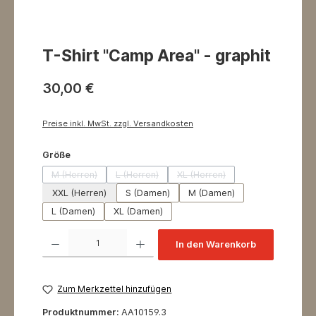
T-Shirt "Camp Area" - graphit
30,00 €
Preise inkl. MwSt. zzgl. Versandkosten
auswählen
Größe
M (Herren)
L (Herren)
XL (Herren)
(Diese Option ist zurzeit nicht verfügbar.)
(Diese Option ist zurzeit nicht verfügbar.)
(Diese Option ist zurzeit nicht
XXL (Herren)
S (Damen)
M (Damen)
L (Damen)
XL (Damen)
Produkt Anzahl: Gib den gewünschten Wert ein oder benutze die Schaltflächen um 
In den Warenkorb
Zum Merkzettel hinzufügen
Produktnummer:
AA10159.3