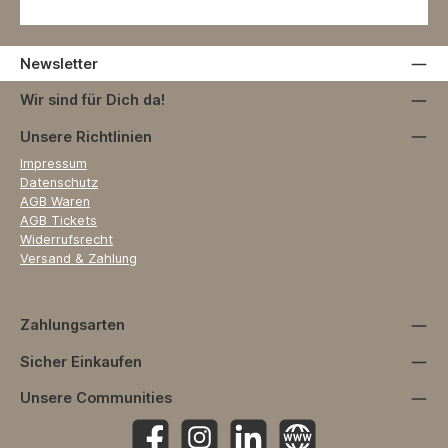
Newsletter
Wir sind für Dich da!
Unsere Richtlinien
Impressum
Datenschutz
AGB Waren
AGB Tickets
Widerrufsrecht
Versand & Zahlung
Zahlungsarten
Sicher Einkaufen
Unsere Communities
Facebook
Instagram
https://www.linkedin.com/company
Website