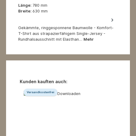
Länge:
780 mm
Breite:
630 mm
Gekämmte, ringgesponnene Baumwolle - Komfort-
T-Shirt aus strapazierfähigem Single-Jersey -
Rundhalsausschnitt mit Elasthan…
Mehr
Produktgalerie überspringen
Kunden kauften auch:
Versandkostenfrei