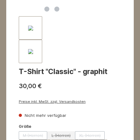
T-Shirt "Classic" - graphit
30,00 €
Preise inkl. MwSt. zzgl. Versandkosten
Nicht mehr verfügbar
auswählen
Größe
M (Herren)
L (Herren)
XL (Herren)
(Diese Option ist zurzeit nicht verfügbar.)
(Diese Option ist zurzeit nicht verfügbar.)
(Diese Option ist zurzeit nich