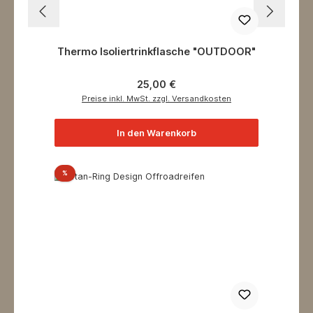
Thermo Isoliertrinkflasche "OUTDOOR"
Regulärer Preis:
25,00 €
Preise inkl. MwSt. zzgl. Versandkosten
In den Warenkorb
Rabatt
%