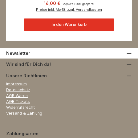
Verkaufspreis:
Regulärer Preis:
16,00 €
20,00 €
(20% gespart)
Preise inkl. MwSt. zzgl. Versandkosten
In den Warenkorb
Newsletter
Wir sind für Dich da!
Unsere Richtlinien
Impressum
Datenschutz
AGB Waren
AGB Tickets
Widerrufsrecht
Versand & Zahlung
Zahlungsarten