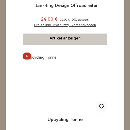
Titan-Ring Design Offroadreifen
Verkaufspreis:
Regulärer Preis:
24,00 €
30,00 €
(20% gespart)
Preise inkl. MwSt. zzgl. Versandkosten
Artikel anzeigen
Rabatt
%
Upcycling Tonne