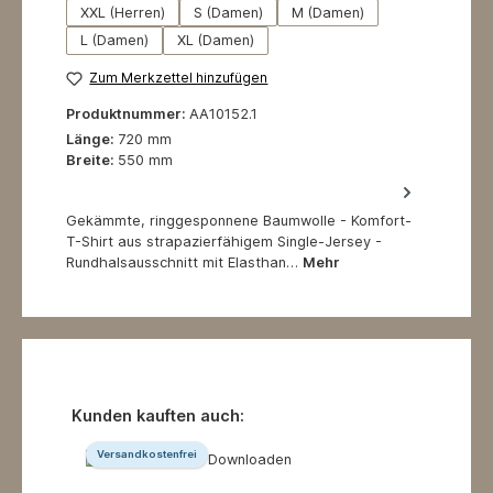
XXL (Herren)
S (Damen)
M (Damen)
L (Damen)
XL (Damen)
Zum Merkzettel hinzufügen
Produktnummer:
AA10152.1
Länge:
720 mm
Breite:
550 mm
Gekämmte, ringgesponnene Baumwolle - Komfort-
T-Shirt aus strapazierfähigem Single-Jersey -
Rundhalsausschnitt mit Elasthan…
Mehr
Produktgalerie überspringen
Kunden kauften auch:
Versandkostenfrei