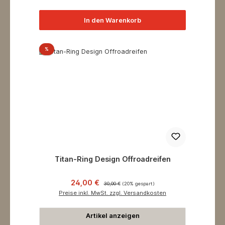
In den Warenkorb
Rabatt
%
Titan-Ring Design Offroadreifen
Verkaufspreis:
Regulärer Preis:
24,00 €
30,00 €
(20% gespart)
Preise inkl. MwSt. zzgl. Versandkosten
Artikel anzeigen