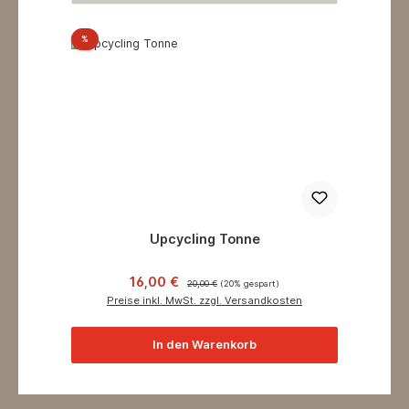
Rabatt
%
Upcycling Tonne
Verkaufspreis:
Regulärer Preis:
16,00 €
20,00 €
(20% gespart)
Preise inkl. MwSt. zzgl. Versandkosten
In den Warenkorb