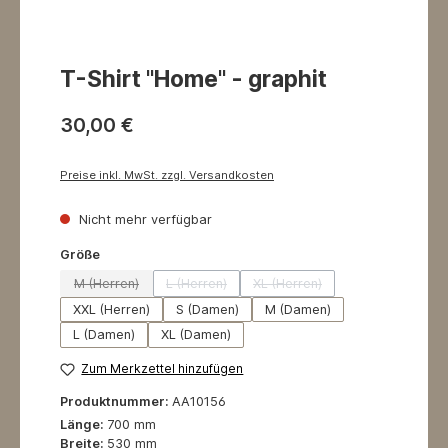
T-Shirt "Home" - graphit
30,00 €
Preise inkl. MwSt. zzgl. Versandkosten
Nicht mehr verfügbar
auswählen
Größe
M (Herren)
L (Herren)
XL (Herren)
(Diese Option ist zurzeit nicht verfügbar.)
(Diese Option ist zurzeit nicht verfügbar.)
(Diese Option ist zurzeit nich
XXL (Herren)
S (Damen)
M (Damen)
L (Damen)
XL (Damen)
Zum Merkzettel hinzufügen
Produktnummer:
AA10156
Länge:
700 mm
Breite:
530 mm