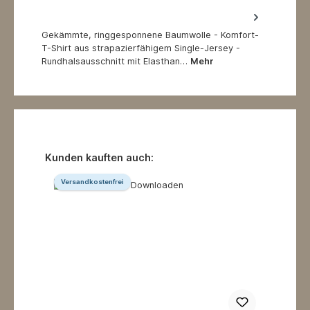
Gekämmte, ringgesponnene Baumwolle - Komfort-
T-Shirt aus strapazierfähigem Single-Jersey -
Rundhalsausschnitt mit Elasthan…
Mehr
Produktgalerie überspringen
Kunden kauften auch:
Versandkostenfrei