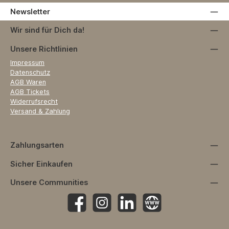
Newsletter
Wir sind für Dich da!
Unsere Richtlinien
Impressum
Datenschutz
AGB Waren
AGB Tickets
Widerrufsrecht
Versand & Zahlung
Zahlungsarten
Sicher Einkaufen
Unsere Communities
Facebook
Instagram
https://www.linkedin.com/company
Website