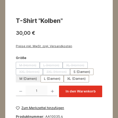
T-Shirt "Kolben"
30,00 €
Preise inkl. MwSt. zzgl. Versandkosten
auswählen
Größe
M (Herren)
L (Herren)
XL (Herren)
(Diese Option ist zurzeit nicht verfügbar.)
(Diese Option ist zurzeit nicht verfügbar.)
(Diese Option ist zurzeit nicht
XXL (Herren)
3XL (Herren)
S (Damen)
(Diese Option ist zurzeit nicht verfügbar.)
(Diese Option ist zurzeit nicht verfügbar.)
M (Damen)
L (Damen)
XL (Damen)
Produkt Anzahl: Gib den gewünschten Wert ein oder benutze die Schaltflächen um 
In den Warenkorb
Zum Merkzettel hinzufügen
Produktnummer:
AA10035.4