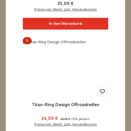
Regulärer Preis:
25,00 €
Preise inkl. MwSt. zzgl. Versandkosten
In den Warenkorb
Rabatt
%
Titan-Ring Design Offroadreifen
Verkaufspreis:
Regulärer Preis:
24,00 €
30,00 €
(20% gespart)
Preise inkl. MwSt. zzgl. Versandkosten