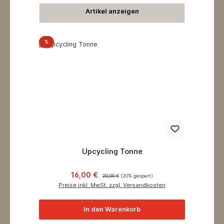
Artikel anzeigen
Rabatt
%
Upcycling Tonne
Verkaufspreis:
Regulärer Preis:
16,00 €
20,00 €
(20% gespart)
Preise inkl. MwSt. zzgl. Versandkosten
In den Warenkorb