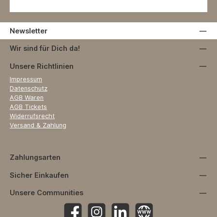
Newsletter
Wir sind für Dich da!
Unsere Richtlinien
Impressum
Datenschutz
AGB Waren
AGB Tickets
Widerrufsrecht
Versand & Zahlung
Zahlungsarten
Sicher Einkaufen
Unsere Communities
Facebook
Instagram
https://www.linkedin.com/company
Website