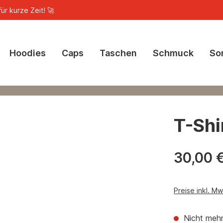
ür kurze Zeit! 🚀
Hoodies
Caps
Taschen
Schmuck
So
T-Shi
30,00 
Preise inkl. M
Nicht mehr