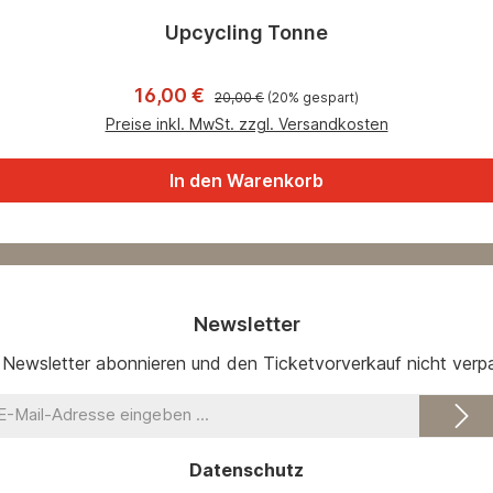
Upcycling Tonne
Regulärer Preis:
Verkaufspreis:
16,00 €
20,00 €
(20% gespart)
Preise inkl. MwSt. zzgl. Versandkosten
In den Warenkorb
Newsletter
 Newsletter abonnieren und den Ticketvorverkauf nicht verp
-
il-
dresse
Datenschutz