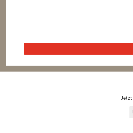
Jetzt
E
Ma
A
*