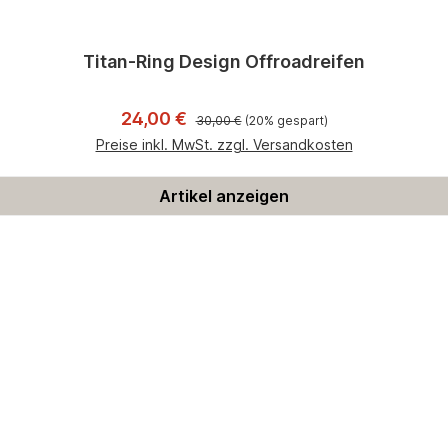
Titan-Ring Design Offroadreifen
Regulärer Preis:
Verkaufspreis:
24,00 €
30,00 €
(20% gespart)
Preise inkl. MwSt. zzgl. Versandkosten
Artikel anzeigen