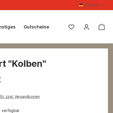
Deutsch
nstiges
Gutscheine
SALE %
rt "Kolben"
€
wSt. zzgl. Versandkosten
 verfügbar