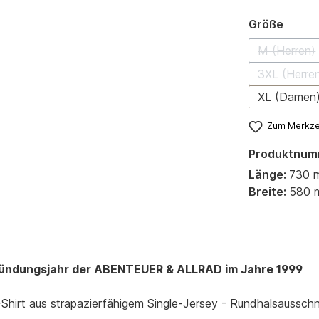
auswä
Größe
M (Herren)
(Diese 
3XL (Herre
(Diese
XL (Damen
Zum Merkzet
Produktnum
Länge:
730 
Breite:
580 
 Gründungsjahr der ABENTEUER & ALLRAD im Jahre 1999
rt aus strapazierfähigem Single-Jersey - Rundhalsausschnit