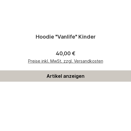
Hoodie "Vanlife" Kinder
Regulärer Preis:
40,00 €
Preise inkl. MwSt. zzgl. Versandkosten
Artikel anzeigen