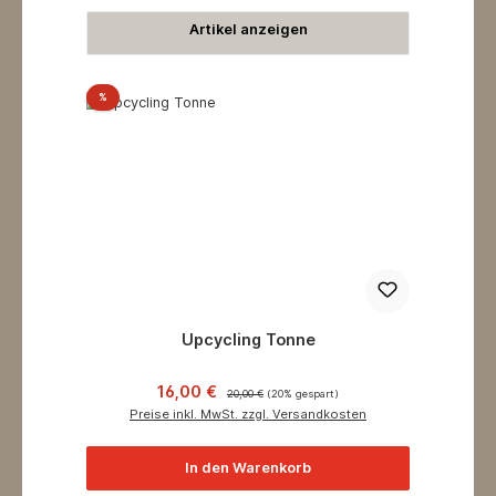
Artikel anzeigen
Rabatt
%
Upcycling Tonne
Verkaufspreis:
Regulärer Preis:
16,00 €
20,00 €
(20% gespart)
Preise inkl. MwSt. zzgl. Versandkosten
In den Warenkorb