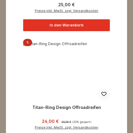
Regulärer Preis:
25,00 €
Preise inkl. MwSt. zzgl. Versandkosten
In den Warenkorb
Rabatt
%
Titan-Ring Design Offroadreifen
Verkaufspreis:
Regulärer Preis:
24,00 €
30,00 €
(20% gespart)
Preise inkl. MwSt. zzgl. Versandkosten