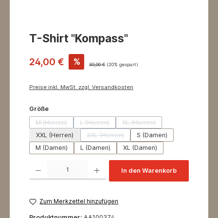
T-Shirt "Kompass"
24,00 €
%
30,00 €
(20% gespart)
Preise inkl. MwSt. zzgl. Versandkosten
auswählen
Größe
M (Herren)
L (Herren)
XL (Herren)
(Diese Option ist zurzeit nicht verfügbar.)
(Diese Option ist zurzeit nicht verfügbar.)
(Diese Option ist zurzeit nicht
XXL (Herren)
3XL (Herren)
S (Damen)
(Diese Option ist zurzeit nicht verfügbar.)
M (Damen)
L (Damen)
XL (Damen)
Produkt Anzahl: Gib den gewünschten Wert ein oder benutze die Schaltflächen um 
In den Warenkorb
Zum Merkzettel hinzufügen
Produktnummer:
AA10037.4