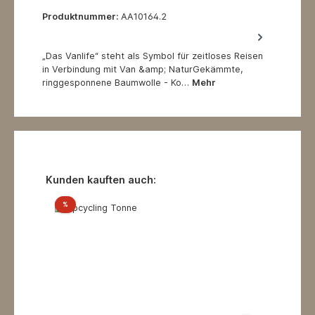
Produktnummer:
AA10164.2
„Das Vanlife“ steht als Symbol für zeitloses Reisen
in Verbindung mit Van &amp; NaturGekämmte,
ringgesponnene Baumwolle - Ko…
Mehr
Produktgalerie überspringen
Kunden kauften auch:
Rabatt
%