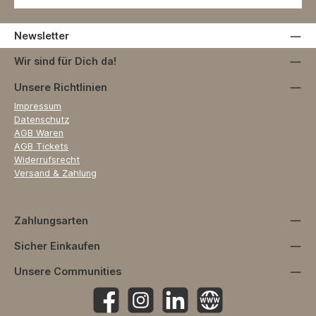
Newsletter
Wir sind für Dich da!
Unsere Richtlinien
Impressum
Datenschutz
AGB Waren
AGB Tickets
Widerrufsrecht
Versand & Zahlung
Zahlungsarten
Sicher Einkaufen
Unsere Communities
Facebook
Instagram
https://www.linkedin.com/company
Website