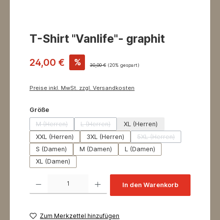
T-Shirt "Vanlife"- graphit
24,00 €
%
30,00 €
(20% gespart)
Preise inkl. MwSt. zzgl. Versandkosten
auswählen
Größe
M (Herren)
L (Herren)
XL (Herren)
(Diese Option ist zurzeit nicht verfügbar.)
(Diese Option ist zurzeit nicht verfügbar.)
XXL (Herren)
3XL (Herren)
5XL (Herren)
(Diese Option ist zurzeit
S (Damen)
M (Damen)
L (Damen)
XL (Damen)
Produkt Anzahl: Gib den gewünschten Wert ein oder benutze die Schaltflächen um 
In den Warenkorb
Zum Merkzettel hinzufügen