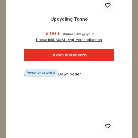
Upcycling Tonne
Verkaufspreis:
Regulärer Preis:
16,00 €
20,00 €
(20% gespart)
Preise inkl. MwSt. zzgl. Versandkosten
In den Warenkorb
Versandkostenfrei