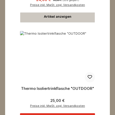
30,00 €
(20% gespart)
Preise inkl. MwSt. zzgl. Versandkosten
Artikel anzeigen
Thermo Isoliertrinkflasche "OUTDOOR"
Regulärer Preis:
25,00 €
Preise inkl. MwSt. zzgl. Versandkosten