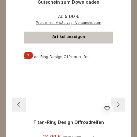
Gutschein zum Downloaden
Regulärer Preis:
Ab
5,00 €
Preise inkl. MwSt. zzgl. Versandkosten
Artikel anzeigen
Rabatt
%
Titan-Ring Design Offroadreifen
Verkaufspreis:
Regulärer Preis:
24,00 €