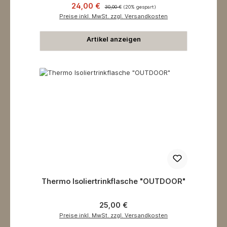
Verkaufspreis:
Regulärer Preis:
24,00 €
30,00 €
(20% gespart)
Preise inkl. MwSt. zzgl. Versandkosten
Artikel anzeigen
Thermo Isoliertrinkflasche "OUTDOOR"
Regulärer Preis:
25,00 €
Preise inkl. MwSt. zzgl. Versandkosten