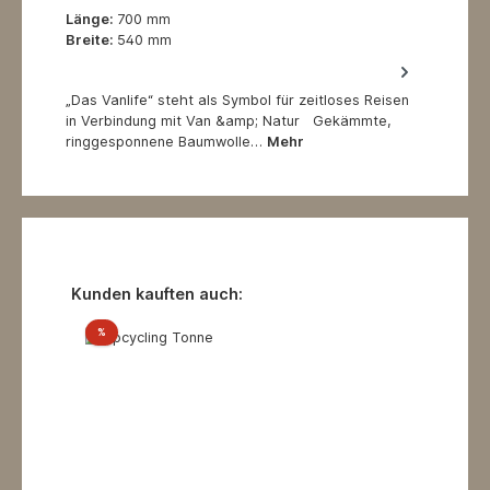
Länge:
700 mm
Breite:
540 mm
„Das Vanlife“ steht als Symbol für zeitloses Reisen
in Verbindung mit Van &amp; Natur Gekämmte,
ringgesponnene Baumwolle…
Mehr
Produktgalerie überspringen
Kunden kauften auch:
Rabatt
%