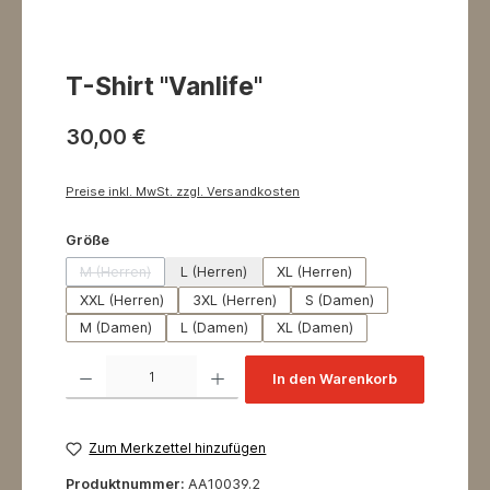
T-Shirt "Vanlife"
30,00 €
Preise inkl. MwSt. zzgl. Versandkosten
auswählen
Größe
M (Herren)
L (Herren)
XL (Herren)
(Diese Option ist zurzeit nicht verfügbar.)
XXL (Herren)
3XL (Herren)
S (Damen)
M (Damen)
L (Damen)
XL (Damen)
Produkt Anzahl: Gib den gewünschten Wert ein oder benutze die Schaltflächen um 
In den Warenkorb
Zum Merkzettel hinzufügen
Produktnummer:
AA10039.2