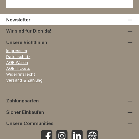
Newsletter
Wir sind für Dich da!
Unsere Richtlinien
Impressum
Datenschutz
AGB Waren
AGB Tickets
Widerrufsrecht
Versand & Zahlung
Zahlungsarten
Sicher Einkaufen
Unsere Communities
Facebook
Instagram
https://www.linkedin.com/company
Website