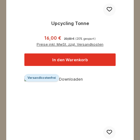
Upcycling Tonne
Verkaufspreis:
Regulärer Preis:
16,00 €
20,00 €
(20% gespart)
Preise inkl. MwSt. zzgl. Versandkosten
In den Warenkorb
Versandkostenfrei