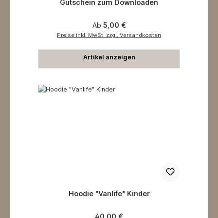
Gutschein zum Downloaden
Regulärer Preis:
Ab
5,00 €
Preise inkl. MwSt. zzgl. Versandkosten
Artikel anzeigen
Hoodie "Vanlife" Kinder
Regulärer Preis:
40,00 €