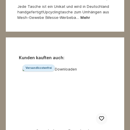
Jede Tasche ist ein Unikat und wird in Deutschland
handgefertigt!Upcyclingtasche zum Umhängen aus
Mesh-Gewebe (Messe-Werbeba…
Mehr
Produktgalerie überspringen
Kunden kauften auch:
Versandkostenfrei