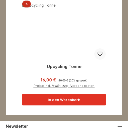
Rabatt
%
Upcycling Tonne
Verkaufspreis:
Regulärer Preis:
16,00 €
20,00 €
(20% gespart)
Preise inkl. MwSt. zzgl. Versandkosten
In den Warenkorb
Newsletter