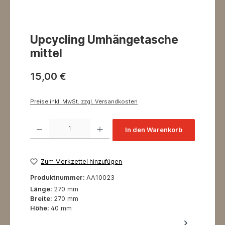
Upcycling Umhängetasche
mittel
15,00 €
Preise inkl. MwSt. zzgl. Versandkosten
Produkt Anzahl: Gib den gewünschten Wert ein oder benutze die Schaltflächen um 
In den Warenkorb
Zum Merkzettel hinzufügen
Produktnummer:
AA10023
Länge:
270 mm
Breite:
270 mm
Höhe:
40 mm